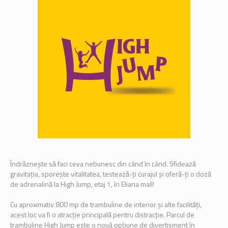
Îndrăznește să faci ceva nebunesc din când în când. Sfidează
gravitația, sporește vitalitatea, testează-ți curajul și oferă-ți o doză
de adrenalină la High Jump, etaj 1, în Eliana mall!
Cu aproximativ 800 mp de trambuline de interior și alte facilități,
acest loc va fi o atracție principală pentru distracție. Parcul de
trambuline High Jump este o nouă opțiune de divertisment în